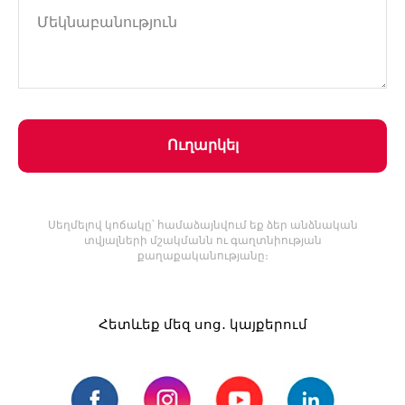
Ուղարկել
Սեղմելով կոճակը՝ համաձայնվում եք ձեր անձնական
տվյալների մշակմանն ու գաղտնիության
քաղաքականությանը։
Հետևեք մեզ սոց․ կայքերում