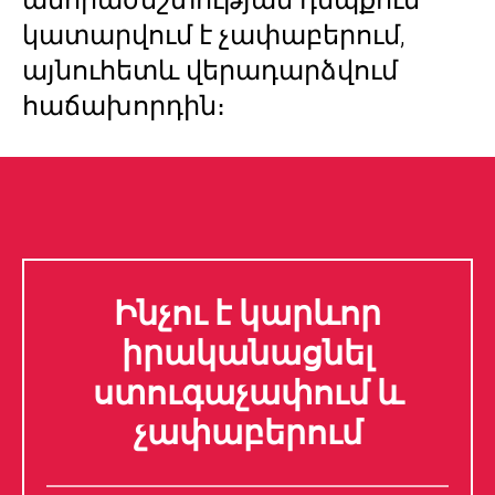
կատարվում է չափաբերում,
այնուհետև վերադարձվում
հաճախորդին։
Ինչու է կարևոր
իրականացնել
ստուգաչափում և
չափաբերում